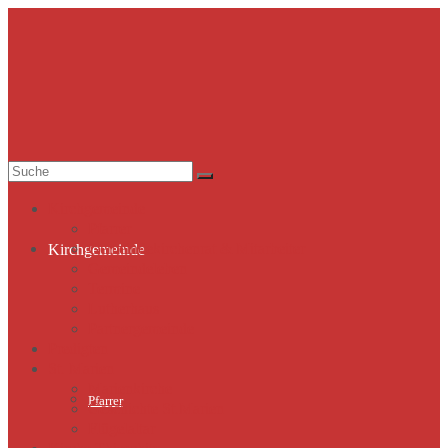
Suche
nach:
Kirchgemeinde
Pfarrer
Gemeindekirchenrat & Mitarbeiter
Kirchgemeinde
Gemeindeleben
Termine
Lutherhaus
Partnergemeinde
Predigten
St. Marien
Marienkirche
Pfarrer
Geschichte St.Marien
Flügelaltar