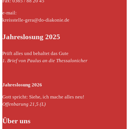
Fax: 0365 / 88 20 45
e-mail:
kreisstelle-gera@do-diakonie.de
Jahreslosung 2025
nach:
Prüft alles und behaltet das Gute
1. Brief von Paulus an die Thessalonicher
Jahreslosung 2026
Gott spricht: Siehe, ich mache alles neu!
Offenbarung 21,5 (L)
Über uns