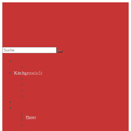
Suche
nach:
Kirchgemeinde
Pfarrer
Gemeindekirchenrat & Mitarbeiter
Kirchgemeinde
Gemeindeleben
Termine
Lutherhaus
Partnergemeinde
Predigten
St. Marien
Marienkirche
Pfarrer
Geschichte St.Marien
Flügelaltar