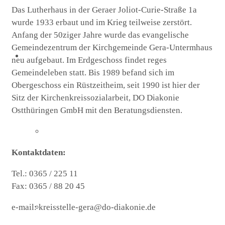
Das Lutherhaus in der Geraer Joliot-Curie-Straße 1a
wurde 1933 erbaut und im Krieg teilweise zerstört.
Anfang der 50ziger Jahre wurde das evangelische
Gemeindezentrum der Kirchgemeinde Gera-Untermhaus
St. Marien
neu aufgebaut. Im Erdgeschoss findet reges
Gemeindeleben statt. Bis 1989 befand sich im
Obergeschoss ein Rüstzeitheim, seit 1990 ist hier der
Sitz der Kirchenkreissozialarbeit, DO Diakonie
Ostthüringen GmbH mit den Beratungsdiensten.
Marienkirche
Kontaktdaten:
Tel.: 0365 / 225 11
Fax: 0365 / 88 20 45
e-mail: kreisstelle-gera@do-diakonie.de
Geschichte St.Marien