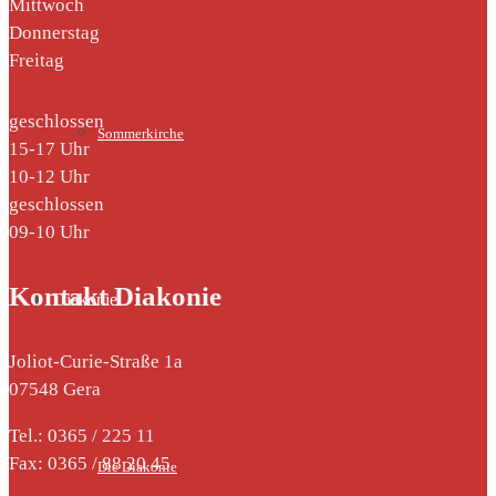
Mittwoch
Donnerstag
Freitag
geschlossen
Sommerkirche
15-17 Uhr
10-12 Uhr
geschlossen
09-10 Uhr
Kontakt Diakonie
Diakonie
Joliot-Curie-Straße 1a
07548 Gera
Tel.: 0365 / 225 11
Fax: 0365 / 88 20 45
Die Diakonie