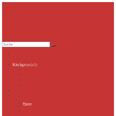
Suche
nach:
Kirchgemeinde
Pfarrer
Gemeindekirchenrat & Mitarbeiter
Kirchgemeinde
Gemeindeleben
Termine
Lutherhaus
Partnergemeinde
Predigten
St. Marien
Marienkirche
Pfarrer
Geschichte St.Marien
Flügelaltar