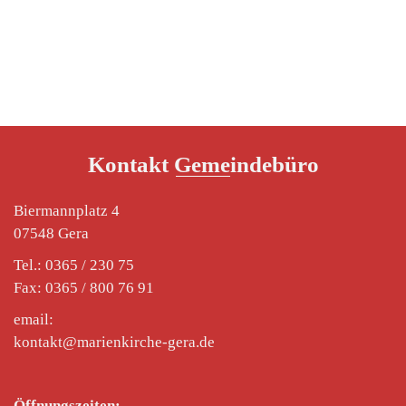
von
GEMEINDEMITARBEITER
on
11. DEZEMBER 2023
11.12.2023 @ 10:30 –
Kontakt Gemeindebüro
Biermannplatz 4
07548 Gera
Tel.: 0365 / 230 75
Fax: 0365 / 800 76 91
email:
kontakt@marienkirche-gera.de
Öffnungszeiten: