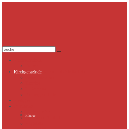
Suche
nach:
Kirchgemeinde
Pfarrer
Gemeindekirchenrat & Mitarbeiter
Kirchgemeinde
Gemeindeleben
Termine
Lutherhaus
Partnergemeinde
Predigten
St. Marien
Marienkirche
Pfarrer
Geschichte St.Marien
Flügelaltar