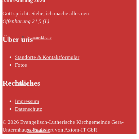
Jahreslosung 2026
Gott spricht: Siehe, ich mache alles neu!
Offenbarung 21,5 (L)
Über uns
Sommerkirche
Standorte & Kontaktformular
Fotos
Rechtliches
Diakonie
Impressum
Datenschutz
© 2026 Evangelisch-Lutherische Kirchgemeinde Gera-
Untermhaus | Realisiert von Axiom-IT GbR
Die Diakonie