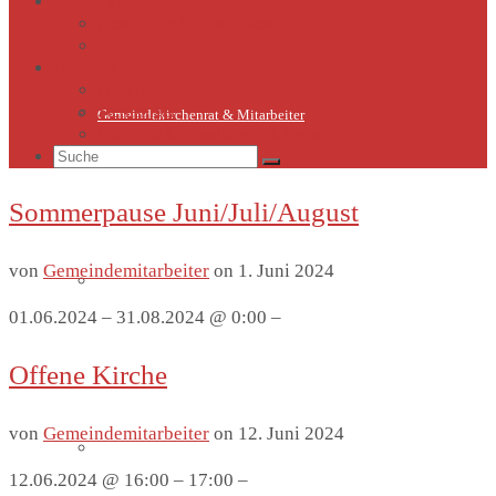
Kirche Thieschitz
Geschichte Kirche Thieschitz
Sommerkirche
Diakonie
Die Diakonie
Sternsinger
Gemeindekirchenrat & Mitarbeiter
Diakonie-Gottesdienste & Feste
Suche
nach:
Sommerpause Juni/Juli/August
von
Gemeindemitarbeiter
on
1. Juni 2024
Gemeindeleben
01.06.2024 – 31.08.2024 @ 0:00 –
Offene Kirche
von
Gemeindemitarbeiter
on
12. Juni 2024
Termine
12.06.2024 @ 16:00 – 17:00 –