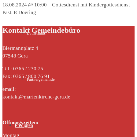
18.08.2024 @ 10:00 – Gottesdienst mit Kindergottesdienst
Past. P. Doering
Kontakt Gemeindebüro
Lutherhaus
Biermannplatz 4
07548 Gera
Tel.: 0365 / 230 75
Fax: 0365 / 800 76 91
Partnergemeinde
email:
kontakt@marienkirche-gera.de
Öffnungszeiten:
Predigten
Montag