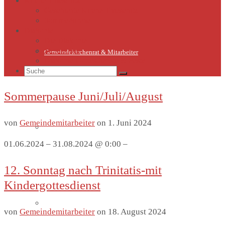
Kirche Thieschitz
Geschichte Kirche Thieschitz
Sommerkirche
Diakonie
Die Diakonie
Sternsinger
Gemeindekirchenrat & Mitarbeiter
Diakonie-Gottesdienste & Feste
Suche
nach:
Sommerpause Juni/Juli/August
von
Gemeindemitarbeiter
on
1. Juni 2024
Gemeindeleben
01.06.2024 – 31.08.2024 @ 0:00 –
12. Sonntag nach Trinitatis-mit
Kindergottesdienst
Termine
von
Gemeindemitarbeiter
on
18. August 2024