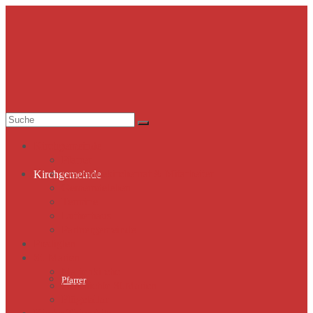
Suche
nach:
Kirchgemeinde
Pfarrer
Gemeindekirchenrat & Mitarbeiter
Kirchgemeinde
Gemeindeleben
Termine
Lutherhaus
Partnergemeinde
Predigten
St. Marien
Marienkirche
Pfarrer
Geschichte St.Marien
Flügelaltar