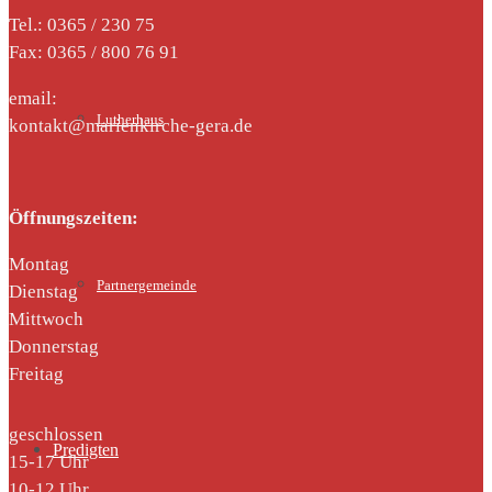
Tel.: 0365 / 230 75
Fax: 0365 / 800 76 91
email:
Lutherhaus
kontakt@marienkirche-gera.de
Öffnungszeiten:
Montag
Partnergemeinde
Dienstag
Mittwoch
Donnerstag
Freitag
geschlossen
Predigten
15-17 Uhr
10-12 Uhr