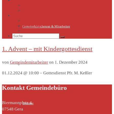
Kirche Thieschitz
Geschichte Kirche Thieschitz
Sommerkirche
Diakonie
Die Diakonie
Sternsinger
Gemeindekirchenrat & Mitarbeiter
Diakonie-Gottesdienste & Feste
Suche
nach:
1. Advent – mit Kindergottesdienst
von
Gemeindemitarbeiter
on
1. Dezember 2024
Gemeindeleben
01.12.2024 @ 10:00 – Gottesdienst Pfr. M. Keßler
Kontakt Gemeindebüro
Biermannplatz 4
Termine
07548 Gera