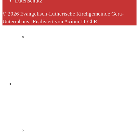
Datenschutz
© 2026 Evangelisch-Lutherische Kirchgemeinde Gera-
Untermhaus | Realisiert von Axiom-IT GbR
Sommerkirche
Diakonie
Die Diakonie