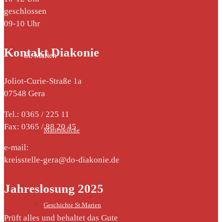
geschlossen
09-10 Uhr
Kontakt Diakonie
St. Marien
Joliot-Curie-Straße 1a
07548 Gera
Tel.: 0365 / 225 11
Fax: 0365 / 88 20 45
Marienkirche
e-mail:
kreisstelle-gera@do-diakonie.de
Jahreslosung 2025
Geschichte St.Marien
Prüft alles und behaltet das Gute