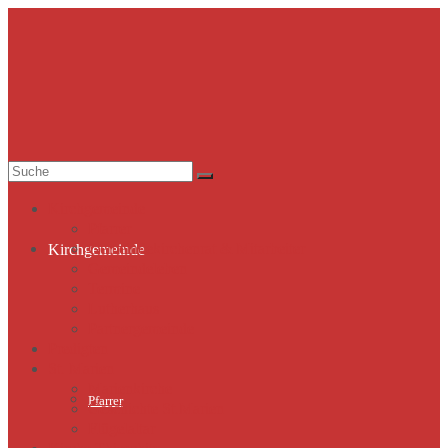
Suche
nach:
Kirchgemeinde
Pfarrer
Gemeindekirchenrat & Mitarbeiter
Kirchgemeinde
Gemeindeleben
Termine
Lutherhaus
Partnergemeinde
Predigten
St. Marien
Marienkirche
Pfarrer
Geschichte St.Marien
Flügelaltar