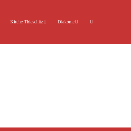
Kirche Thieschitz
Diakonie
serer Gemeindepädagogin Rosalie Ullrich. Es
ffen und neue Freundschaften zu finden.