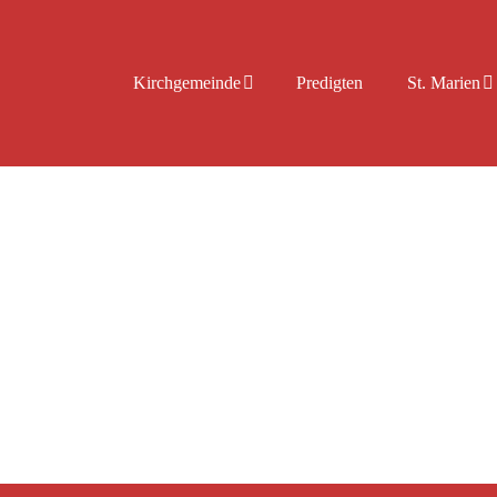
Kirchgemeinde
Predigten
St. Marien
-6. Klasse! Der Treff für alle Kinder unserer Gemeinde mit un
 Geschichten, Spiel und Spaß.Der ideale Ort, um Freunde zu tre