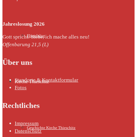
Jahreslosung 2026
Flügelaltar
Gott spricht: Siehe, ich mache alles neu!
Offenbarung 21,5 (L)
Über uns
Standorte & Kontaktformular
Kirche Thieschitz
Fotos
Rechtliches
Impressum
Geschichte Kirche Thieschitz
Datenschutz