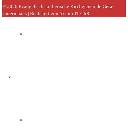
© 2026 Evangelisch-Lutherische Kirchgemeinde Gera-
Untermhaus | Realisiert von Axiom-IT GbR
Sommerkirche
Diakonie
Die Diakonie