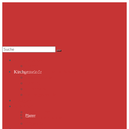
Suche
nach:
Kirchgemeinde
Pfarrer
Gemeindekirchenrat & Mitarbeiter
Kirchgemeinde
Gemeindeleben
Termine
Lutherhaus
Partnergemeinde
Predigten
St. Marien
Marienkirche
Pfarrer
Geschichte St.Marien
Flügelaltar