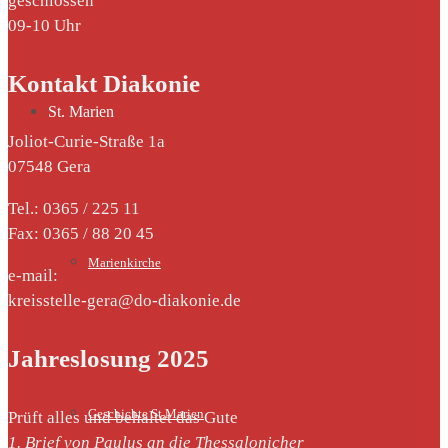
geschlossen
09-10 Uhr
Kontakt Diakonie
St. Marien
Joliot-Curie-Straße 1a
07548 Gera
Tel.: 0365 / 225 11
Fax: 0365 / 88 20 45
Marienkirche
e-mail:
kreisstelle-gera@do-diakonie.de
Jahreslosung 2025
Geschichte St.Marien
Prüft alles und behaltet das Gute
1. Brief von Paulus an die Thessalonicher