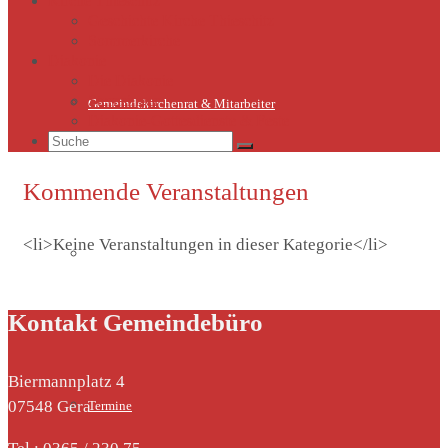
Kirche Thieschitz
Geschichte Kirche Thieschitz
Sommerkirche
Diakonie
Die Diakonie
Sternsinger
Gemeindekirchenrat & Mitarbeiter
Diakonie-Gottesdienste & Feste
Suche
nach:
Kommende Veranstaltungen
<li>Keine Veranstaltungen in dieser Kategorie</li>
Gemeindeleben
Kontakt Gemeindebüro
Biermannplatz 4
07548 Gera
Termine