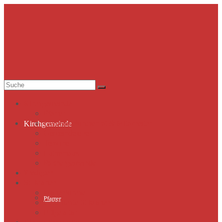
Suche
nach:
Kirchgemeinde
Pfarrer
Gemeindekirchenrat & Mitarbeiter
Kirchgemeinde
Gemeindeleben
Termine
Lutherhaus
Partnergemeinde
Predigten
St. Marien
Marienkirche
Pfarrer
Geschichte St.Marien
Flügelaltar