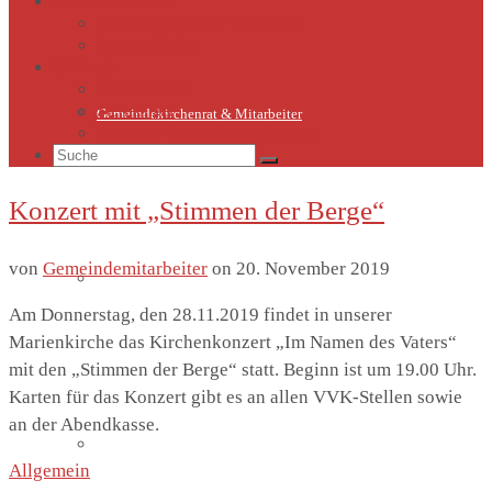
Kirche Thieschitz
Geschichte Kirche Thieschitz
Sommerkirche
Diakonie
Die Diakonie
Sternsinger
Gemeindekirchenrat & Mitarbeiter
Diakonie-Gottesdienste & Feste
Suche
nach:
Konzert mit „Stimmen der Berge“
von
Gemeindemitarbeiter
on
20. November 2019
Gemeindeleben
Am Donnerstag, den 28.11.2019 findet in unserer
Marienkirche das Kirchenkonzert „Im Namen des Vaters“
mit den „Stimmen der Berge“ statt. Beginn ist um 19.00 Uhr.
Karten für das Konzert gibt es an allen VVK-Stellen sowie
an der Abendkasse.
Termine
Allgemein