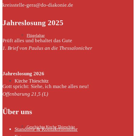
kreisstelle-gera@do-diakonie.de
Jahreslosung 2025
Flügelaltar
Prüft alles und behaltet das Gute
1. Brief von Paulus an die Thessalonicher
Jahreslosung 2026
Kirche Thieschitz
Gott spricht: Siehe, ich mache alles neu!
Offenbarung 21,5 (L)
Über uns
Geschichte Kirche Thieschitz
Standorte & Kontaktformular