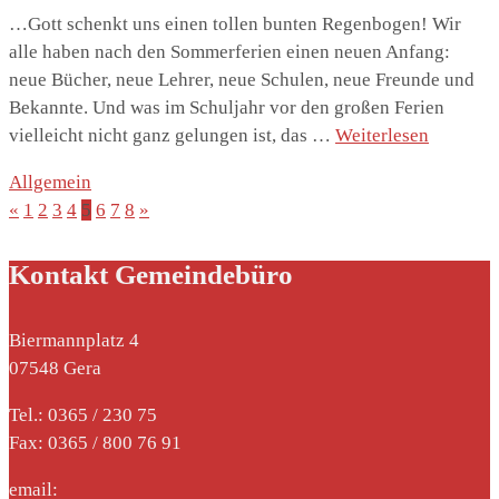
…Gott schenkt uns einen tollen bunten Regenbogen! Wir
alle haben nach den Sommerferien einen neuen Anfang:
neue Bücher, neue Lehrer, neue Schulen, neue Freunde und
Bekannte. Und was im Schuljahr vor den großen Ferien
vielleicht nicht ganz gelungen ist, das …
Weiterlesen
Allgemein
«
1
2
3
4
5
6
7
8
»
Kontakt Gemeindebüro
Biermannplatz 4
07548 Gera
Tel.: 0365 / 230 75
Fax: 0365 / 800 76 91
email: