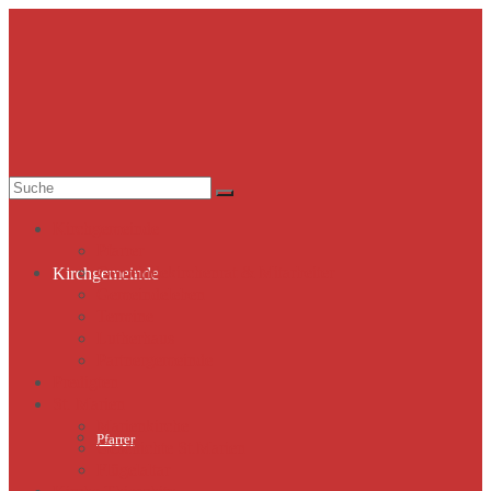
Suche
nach:
Kirchgemeinde
Pfarrer
Gemeindekirchenrat & Mitarbeiter
Kirchgemeinde
Gemeindeleben
Termine
Lutherhaus
Partnergemeinde
Predigten
St. Marien
Marienkirche
Pfarrer
Geschichte St.Marien
Flügelaltar