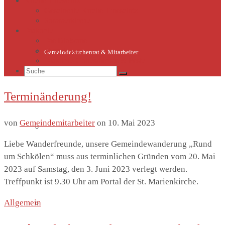
Kirche Thieschitz
Geschichte Kirche Thieschitz
Sommerkirche
Diakonie
Die Diakonie
Sternsinger
Gemeindekirchenrat & Mitarbeiter
Diakonie-Gottesdienste & Feste
Suche
nach:
Terminänderung!
von
Gemeindemitarbeiter
on
10. Mai 2023
Gemeindeleben
Liebe Wanderfreunde, unsere Gemeindewanderung „Rund
um Schkölen“ muss aus terminlichen Gründen vom 20. Mai
2023 auf Samstag, den 3. Juni 2023 verlegt werden.
Treffpunkt ist 9.30 Uhr am Portal der St. Marienkirche.
Allgemein
Termine