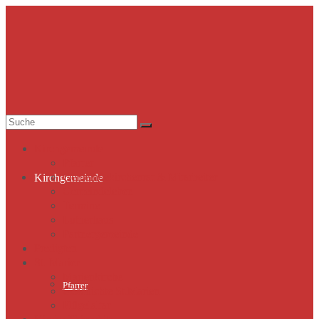
Suche
nach:
Kirchgemeinde
Pfarrer
Gemeindekirchenrat & Mitarbeiter
Kirchgemeinde
Gemeindeleben
Termine
Lutherhaus
Partnergemeinde
Predigten
St. Marien
Marienkirche
Pfarrer
Geschichte St.Marien
Flügelaltar