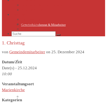
Kirche Thieschitz
Geschichte Kirche Thieschitz
Sommerkirche
Diakonie
Die Diakonie
Sternsinger
Gemeindekirchenrat & Mitarbeiter
Diakonie-Gottesdienste & Feste
Suche
nach:
1. Christtag
von
Gemeindemitarbeiter
on
25. Dezember 2024
Gemeindeleben
Datum/Zeit
Date(s) - 25.12.2024
10:00
Veranstaltungsort
Marienkirche
Termine
Kategorien