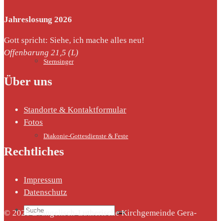
Jahreslosung 2026
Gott spricht: Siehe, ich mache alles neu!
Offenbarung 21,5 (L)
Sternsinger
Über uns
Standorte & Kontaktformular
Fotos
Diakonie-Gottesdienste & Feste
Rechtliches
Impressum
Datenschutz
Suche
© 2026 Evangelisch-Lutherische Kirchgemeinde Gera-