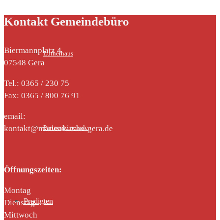
Kontakt Gemeindebüro
Biermannplatz 4
Lutherhaus
07548 Gera
Tel.: 0365 / 230 75
Fax: 0365 / 800 76 91
email:
kontakt@marienkirche-gera.de
Partnergemeinde
Öffnungszeiten:
Montag
Predigten
Dienstag
Mittwoch