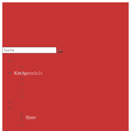
Suche
nach:
Kirchgemeinde
Pfarrer
Gemeindekirchenrat & Mitarbeiter
Kirchgemeinde
Gemeindeleben
Termine
Lutherhaus
Partnergemeinde
Predigten
St. Marien
Marienkirche
Pfarrer
Geschichte St.Marien
Flügelaltar