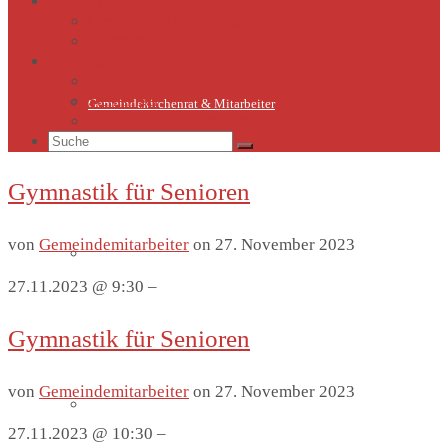
Kirche Thieschitz
Geschichte Kirche Thieschitz
Sommerkirche
Diakonie
Die Diakonie
Sternsinger
Gemeindekirchenrat & Mitarbeiter
Diakonie-Gottesdienste & Feste
Suche
nach:
Gymnastik für Senioren
von
Gemeindemitarbeiter
on
27. November 2023
Gemeindeleben
27.11.2023 @ 9:30 –
Gymnastik für Senioren
von
Gemeindemitarbeiter
on
27. November 2023
Termine
27.11.2023 @ 10:30 –