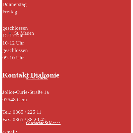
Donnerstag
Freitag
geschlossen
St. Marien
15-17 Uhr
10-12 Uhr
geschlossen
09-10 Uhr
Kontakt Diakonie
Marienkirche
Joliot-Curie-Straße 1a
07548 Gera
Tel.: 0365 / 225 11
Fax: 0365 / 88 20 45
Geschichte St.Marien
e-mail: