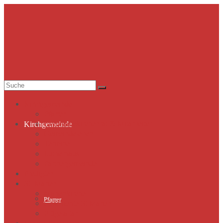
Suche
nach:
Kirchgemeinde
Pfarrer
Gemeindekirchenrat & Mitarbeiter
Kirchgemeinde
Gemeindeleben
Termine
Lutherhaus
Partnergemeinde
Predigten
St. Marien
Marienkirche
Pfarrer
Geschichte St.Marien
Flügelaltar