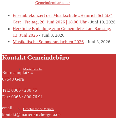
Letzte Einträge von
Gemeindemitarbeiter
Ensemblekonzert der Musikschule „Heinrich Schütz“
Gera | Freitag, 26. Juni 2026 | 18.00 Uhr
- Juni 10, 2026
Herzliche Einladung zum Gemeindefest am Samstag,
St. Marien
13. Juni 2026
- Juni 3, 2026
Musikalische Sommerandachten 2026
- Juni 3, 2026
Kontakt Gemeindebüro
Marienkirche
Biermannplatz 4
07548 Gera
Tel.: 0365 / 230 75
Fax: 0365 / 800 76 91
email:
Geschichte St.Marien
kontakt@marienkirche-gera.de