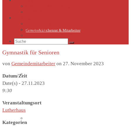
Kirche Thieschitz
Geschichte Kirche Thieschitz
Sommerkirche
Diakonie
Die Diakonie
Sternsinger
Gemeindekirchenrat & Mitarbeiter
Diakonie-Gottesdienste & Feste
Suche
nach:
Gymnastik für Senioren
von
Gemeindemitarbeiter
on
27. November 2023
Gemeindeleben
Datum/Zeit
Date(s) - 27.11.2023
9:30
Veranstaltungsort
Lutherhaus
Termine
Kategorien