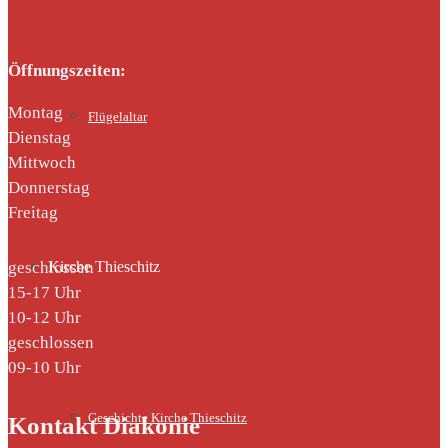
Öffnungszeiten:
Montag
Flügelaltar
Dienstag
Mittwoch
Donnerstag
Freitag
geschlossen
Kirche Thieschitz
15-17 Uhr
10-12 Uhr
geschlossen
09-10 Uhr
Geschichte Kirche Thieschitz
Kontakt Diakonie