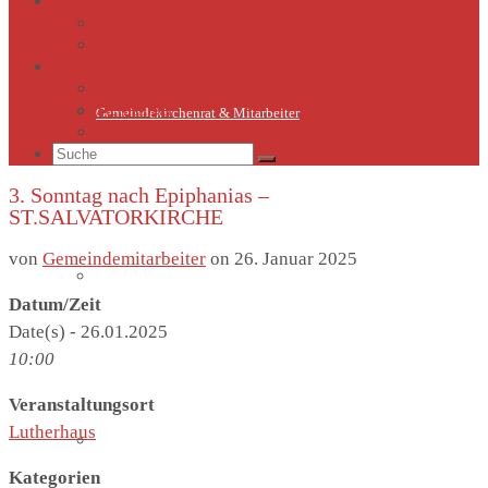
Kirche Thieschitz
Geschichte Kirche Thieschitz
Sommerkirche
Diakonie
Die Diakonie
Sternsinger
Gemeindekirchenrat & Mitarbeiter
Diakonie-Gottesdienste & Feste
Suche
nach:
3. Sonntag nach Epiphanias –
ST.SALVATORKIRCHE
von
Gemeindemitarbeiter
on
26. Januar 2025
Gemeindeleben
Datum/Zeit
Date(s) - 26.01.2025
10:00
Veranstaltungsort
Lutherhaus
Termine
Kategorien