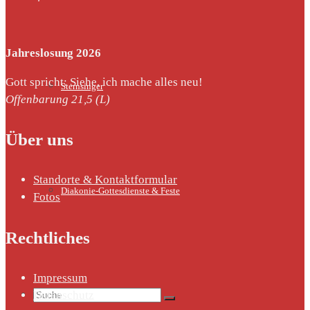
Jahreslosung 2026
Gott spricht: Siehe, ich mache alles neu!
Sternsinger
Offenbarung 21,5 (L)
Über uns
Standorte & Kontaktformular
Diakonie-Gottesdienste & Feste
Fotos
Rechtliches
Impressum
Suche
Datenschutz