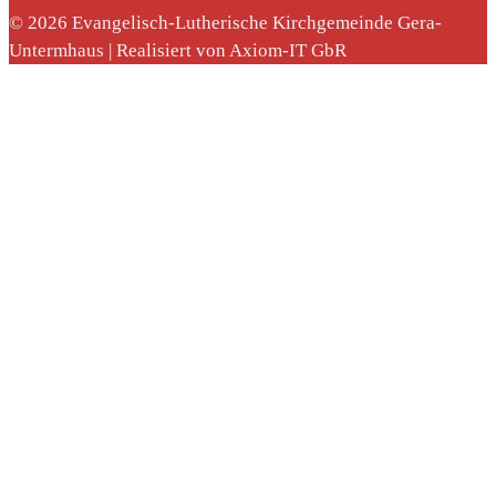
© 2026 Evangelisch-Lutherische Kirchgemeinde Gera-
Untermhaus | Realisiert von Axiom-IT GbR
nach: