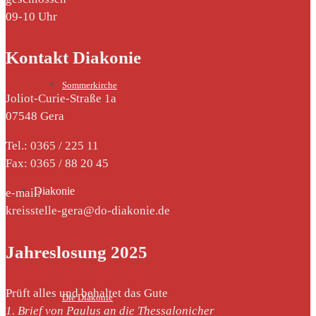
09-10 Uhr
Kontakt Diakonie
Sommerkirche
Joliot-Curie-Straße 1a
07548 Gera
Tel.: 0365 / 225 11
Fax: 0365 / 88 20 45
Diakonie
e-mail:
kreisstelle-gera@do-diakonie.de
Jahreslosung 2025
Prüft alles und behaltet das Gute
Die Diakonie
1. Brief von Paulus an die Thessalonicher