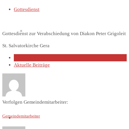
Gottesdienst
Lutherhaus
Gottesdienst zur Verabschiedung von Diakon Peter Grigoleit
St. Salvatorkirche Gera
Über den Autor
Aktuelle Beiträge
Partnergemeinde
Verfolgen Gemeindemitarbeiter:
Gemeindemitarbeiter
Predigten