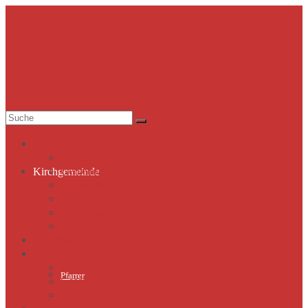
Suche
nach:
Kirchgemeinde
Pfarrer
Gemeindekirchenrat & Mitarbeiter
Kirchgemeinde
Gemeindeleben
Termine
Lutherhaus
Partnergemeinde
Predigten
St. Marien
Marienkirche
Pfarrer
Geschichte St.Marien
Flügelaltar