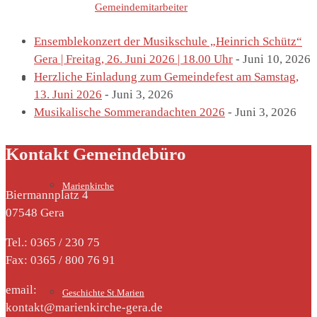
Letzte Einträge von
Gemeindemitarbeiter
Ensemblekonzert der Musikschule „Heinrich Schütz“
Gera | Freitag, 26. Juni 2026 | 18.00 Uhr
- Juni 10, 2026
Herzliche Einladung zum Gemeindefest am Samstag,
St. Marien
13. Juni 2026
- Juni 3, 2026
Musikalische Sommerandachten 2026
- Juni 3, 2026
Kontakt Gemeindebüro
Marienkirche
Biermannplatz 4
07548 Gera
Tel.: 0365 / 230 75
Fax: 0365 / 800 76 91
email:
Geschichte St.Marien
kontakt@marienkirche-gera.de