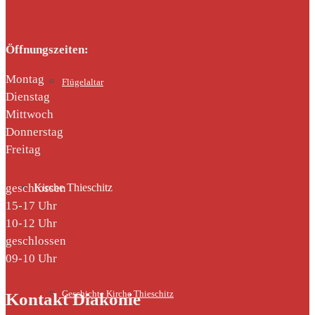
Öffnungszeiten:
Montag
Flügelaltar
Dienstag
Mittwoch
Donnerstag
Freitag
geschlossen
Kirche Thieschitz
15-17 Uhr
10-12 Uhr
geschlossen
09-10 Uhr
Geschichte Kirche Thieschitz
Kontakt Diakonie