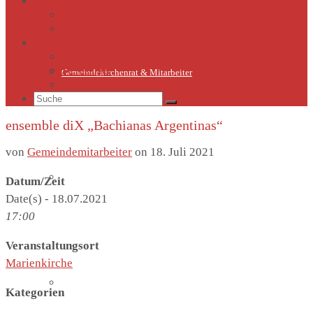
Kirche Thieschitz
Geschichte Kirche Thieschitz
Sommerkirche
Diakonie
Die Diakonie
Sternsinger
Gemeindekirchenrat & Mitarbeiter
Diakonie-Gottesdienste & Feste
Suche
nach:
ensemble diX „Bachianas Argentinas“
von
Gemeindemitarbeiter
on
18. Juli 2021
Gemeindeleben
Datum/Zeit
Date(s) - 18.07.2021
17:00
Veranstaltungsort
Marienkirche
Termine
Kategorien