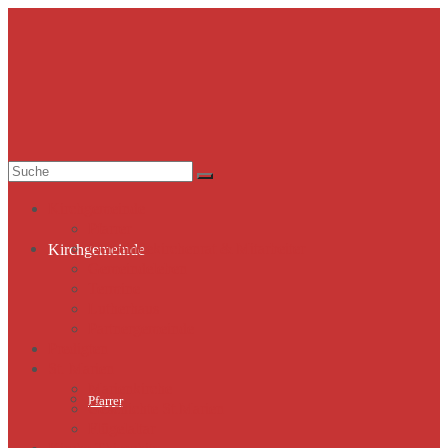
Suche
nach:
Kirchgemeinde
Pfarrer
Gemeindekirchenrat & Mitarbeiter
Kirchgemeinde
Gemeindeleben
Termine
Lutherhaus
Partnergemeinde
Predigten
St. Marien
Marienkirche
Pfarrer
Geschichte St.Marien
Flügelaltar