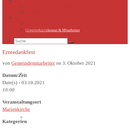
Kirche Thieschitz
Geschichte Kirche Thieschitz
Sommerkirche
Diakonie
Die Diakonie
Sternsinger
Gemeindekirchenrat & Mitarbeiter
Diakonie-Gottesdienste & Feste
Suche
nach:
Erntedankfest
von
Gemeindemitarbeiter
on
3. Oktober 2021
Gemeindeleben
Datum/Zeit
Date(s) - 03.10.2021
10:00
Veranstaltungsort
Marienkirche
Termine
Kategorien