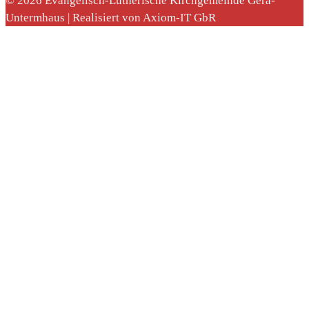
© 2026 Evangelisch-Lutherische Kirchgemeinde Gera-
Untermhaus | Realisiert von Axiom-IT GbR
nach: