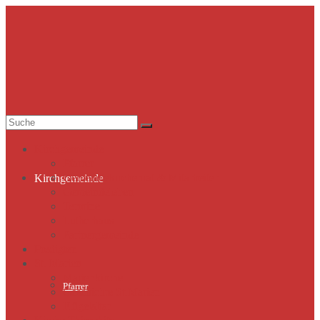
Suche
nach:
Kirchgemeinde
Pfarrer
Gemeindekirchenrat & Mitarbeiter
Kirchgemeinde
Gemeindeleben
Termine
Lutherhaus
Partnergemeinde
Predigten
St. Marien
Marienkirche
Pfarrer
Geschichte St.Marien
Flügelaltar