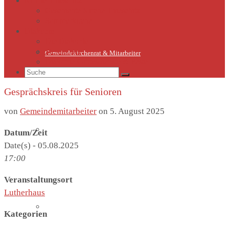
Kirche Thieschitz
Geschichte Kirche Thieschitz
Sommerkirche
Diakonie
Die Diakonie
Sternsinger
Gemeindekirchenrat & Mitarbeiter
Diakonie-Gottesdienste & Feste
Suche
nach:
Gesprächskreis für Senioren
von
Gemeindemitarbeiter
on
5. August 2025
Gemeindeleben
Datum/Zeit
Date(s) - 05.08.2025
17:00
Veranstaltungsort
Lutherhaus
Termine
Kategorien