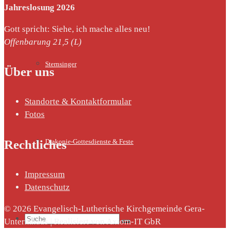
Jahreslosung 2026
Gott spricht: Siehe, ich mache alles neu!
Offenbarung 21,5 (L)
Sternsinger
Über uns
Standorte & Kontaktformular
Fotos
Rechtliches
Diakonie-Gottesdienste & Feste
Impressum
Datenschutz
© 2026 Evangelisch-Lutherische Kirchgemeinde Gera-
Suche
Untermhaus | Realisiert von Axiom-IT GbR