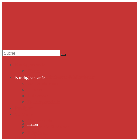
Suche
nach:
Kirchgemeinde
Pfarrer
Gemeindekirchenrat & Mitarbeiter
Kirchgemeinde
Gemeindeleben
Termine
Lutherhaus
Partnergemeinde
Predigten
St. Marien
Marienkirche
Pfarrer
Geschichte St.Marien
Flügelaltar