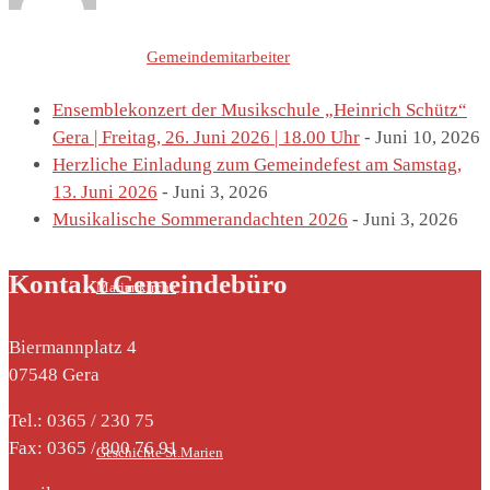
Letzte Einträge von
Gemeindemitarbeiter
Ensemblekonzert der Musikschule „Heinrich Schütz“
St. Marien
Gera | Freitag, 26. Juni 2026 | 18.00 Uhr
- Juni 10, 2026
Herzliche Einladung zum Gemeindefest am Samstag,
13. Juni 2026
- Juni 3, 2026
Musikalische Sommerandachten 2026
- Juni 3, 2026
Kontakt Gemeindebüro
Marienkirche
Biermannplatz 4
07548 Gera
Tel.: 0365 / 230 75
Fax: 0365 / 800 76 91
Geschichte St.Marien