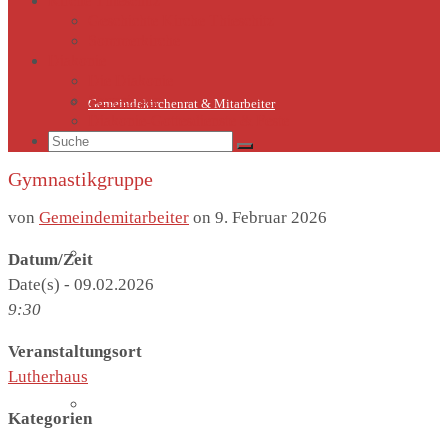
Kirche Thieschitz
Geschichte Kirche Thieschitz
Sommerkirche
Diakonie
Die Diakonie
Sternsinger
Gemeindekirchenrat & Mitarbeiter
Diakonie-Gottesdienste & Feste
Suche
nach:
Gymnastikgruppe
von
Gemeindemitarbeiter
on
9. Februar 2026
Gemeindeleben
Datum/Zeit
Date(s) - 09.02.2026
9:30
Veranstaltungsort
Lutherhaus
Termine
Kategorien