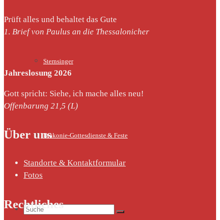
Prüft alles und behaltet das Gute
1. Brief von Paulus an die Thessalonicher
Sternsinger
Jahreslosung 2026
Gott spricht: Siehe, ich mache alles neu!
Offenbarung 21,5 (L)
Über uns
Diakonie-Gottesdienste & Feste
Standorte & Kontaktformular
Fotos
Rechtliches
Suche