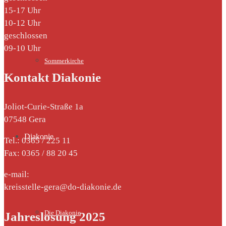
15-17 Uhr
10-12 Uhr
geschlossen
09-10 Uhr
Sommerkirche
Kontakt Diakonie
Joliot-Curie-Straße 1a
07548 Gera
Diakonie
Tel.: 0365 / 225 11
Fax: 0365 / 88 20 45
e-mail:
kreisstelle-gera@do-diakonie.de
Die Diakonie
Jahreslosung 2025