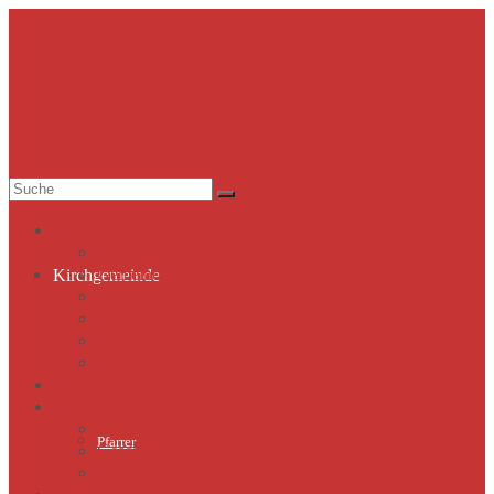
Suche
nach:
Kirchgemeinde
Pfarrer
Gemeindekirchenrat & Mitarbeiter
Kirchgemeinde
Gemeindeleben
Termine
Lutherhaus
Partnergemeinde
Predigten
St. Marien
Marienkirche
Pfarrer
Geschichte St.Marien
Flügelaltar