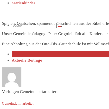
Marienkinder
Spielen, Quatschen, spannende Geschichten aus der Bibel er
Suche
Unser Gemeindepädagoge Peter Grigoleit lädt alle Kinder der 1
Eine Abholung aus der Otto-Dix-Grundschule ist mit Vollmac
Über den Autor
Aktuelle Beiträge
nach:
Verfolgen Gemeindemitarbeiter:
Gemeindemitarbeiter