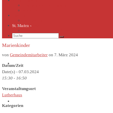
Kirche Thieschitz
Geschichte Kirche Thieschitz
Sommerkirche
Diakonie
Die Diakonie
Sternsinger
St. Marien
»
Diakonie-Gottesdienste & Feste
Suche
nach:
Marienkinder
von
Gemeindemitarbeiter
on
7. März 2024
Kirche Thieschitz
»
Datum/Zeit
Date(s) - 07.03.2024
15:30 - 16:50
Veranstaltungsort
Lutherhaus
Diakonie
»
Kategorien