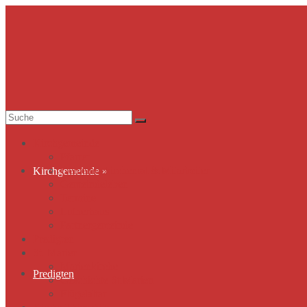
Suche
nach:
Kirchgemeinde
Pfarrer
Gemeindekirchenrat & Mitarbeiter
Kirchgemeinde
»
Gemeindeleben
Termine
Lutherhaus
Partnergemeinde
Predigten
St. Marien
Marienkirche
Predigten
Geschichte St.Marien
Flügelaltar