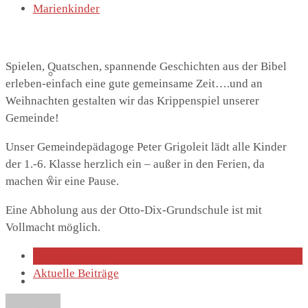
Marienkinder
Spielen, Quatschen, spannende Geschichten aus der Bibel
Lutherhaus
erleben-einfach eine gute gemeinsame Zeit….und an
Weihnachten gestalten wir das Krippenspiel unserer
Gemeinde!
Unser Gemeindepädagoge Peter Grigoleit lädt alle Kinder
der 1.-6. Klasse herzlich ein – außer in den Ferien, da
Partnergemeinde
machen wir eine Pause.
Eine Abholung aus der Otto-Dix-Grundschule ist mit
Vollmacht möglich.
Über den Autor
Aktuelle Beiträge
Predigten