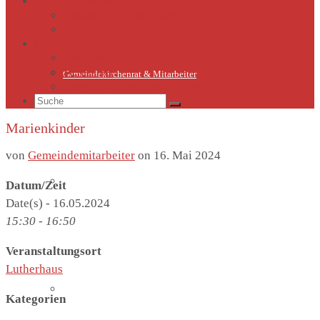
Kirche Thieschitz
Geschichte Kirche Thieschitz
Sommerkirche
Diakonie
Die Diakonie
Sternsinger
Gemeindekirchenrat & Mitarbeiter
Diakonie-Gottesdienste & Feste
Suche
nach:
Marienkinder
von
Gemeindemitarbeiter
on
16. Mai 2024
Gemeindeleben
Datum/Zeit
Date(s) - 16.05.2024
15:30 - 16:50
Veranstaltungsort
Lutherhaus
Termine
Kategorien