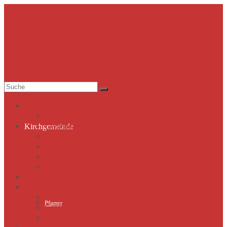
Suche
nach:
Kirchgemeinde
Pfarrer
Gemeindekirchenrat & Mitarbeiter
Kirchgemeinde
Gemeindeleben
Termine
Lutherhaus
Partnergemeinde
Predigten
St. Marien
Marienkirche
Pfarrer
Geschichte St.Marien
Flügelaltar