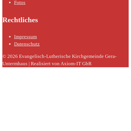
Fotos
Rechtliches
Impressum
nach:
Datenschutz
© 2026 Evangelisch-Lutherische Kirchgemeinde Gera-
Untermhaus | Realisiert von Axiom-IT GbR