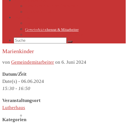
Kirche Thieschitz
Geschichte Kirche Thieschitz
Sommerkirche
Diakonie
Die Diakonie
Sternsinger
Gemeindekirchenrat & Mitarbeiter
Diakonie-Gottesdienste & Feste
Suche
nach:
Marienkinder
von
Gemeindemitarbeiter
on
6. Juni 2024
Gemeindeleben
Datum/Zeit
Date(s) - 06.06.2024
15:30 - 16:50
Veranstaltungsort
Lutherhaus
Termine
Kategorien