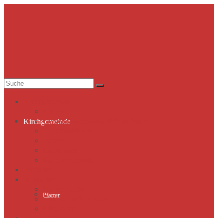
Suche
nach:
Kirchgemeinde
Pfarrer
Gemeindekirchenrat & Mitarbeiter
Kirchgemeinde
Gemeindeleben
Termine
Lutherhaus
Partnergemeinde
Predigten
St. Marien
Marienkirche
Pfarrer
Geschichte St.Marien
Flügelaltar