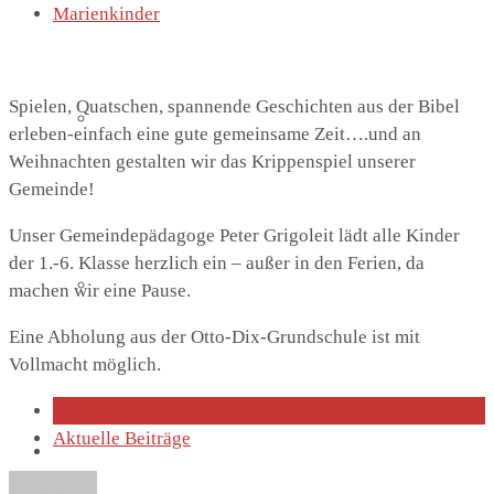
Marienkinder
Spielen, Quatschen, spannende Geschichten aus der Bibel
Lutherhaus
erleben-einfach eine gute gemeinsame Zeit….und an
Weihnachten gestalten wir das Krippenspiel unserer
Gemeinde!
Unser Gemeindepädagoge Peter Grigoleit lädt alle Kinder
der 1.-6. Klasse herzlich ein – außer in den Ferien, da
Partnergemeinde
machen wir eine Pause.
Eine Abholung aus der Otto-Dix-Grundschule ist mit
Vollmacht möglich.
Über den Autor
Aktuelle Beiträge
Predigten