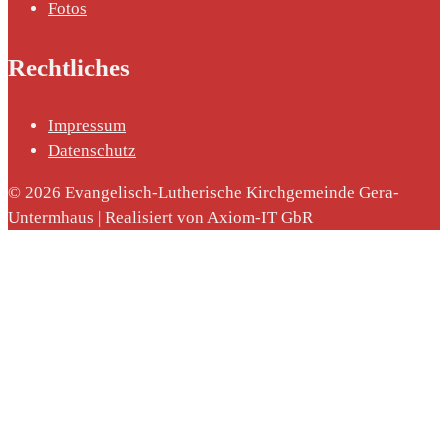
Fotos
Rechtliches
Impressum
nach:
Datenschutz
© 2026 Evangelisch-Lutherische Kirchgemeinde Gera-
Untermhaus | Realisiert von Axiom-IT GbR