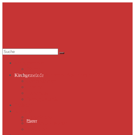
Suche
nach:
Kirchgemeinde
Pfarrer
Gemeindekirchenrat & Mitarbeiter
Kirchgemeinde
Gemeindeleben
Termine
Lutherhaus
Partnergemeinde
Predigten
St. Marien
Marienkirche
Pfarrer
Geschichte St.Marien
Flügelaltar