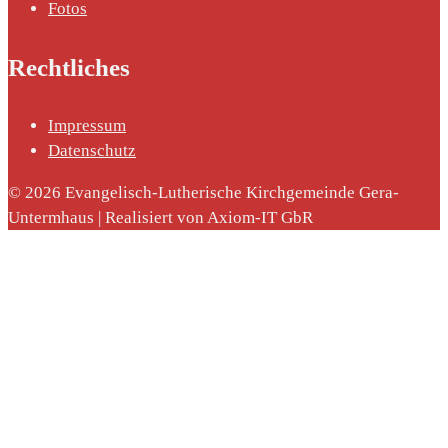
Fotos
Rechtliches
Impressum
nach:
Datenschutz
© 2026 Evangelisch-Lutherische Kirchgemeinde Gera-
Untermhaus | Realisiert von Axiom-IT GbR