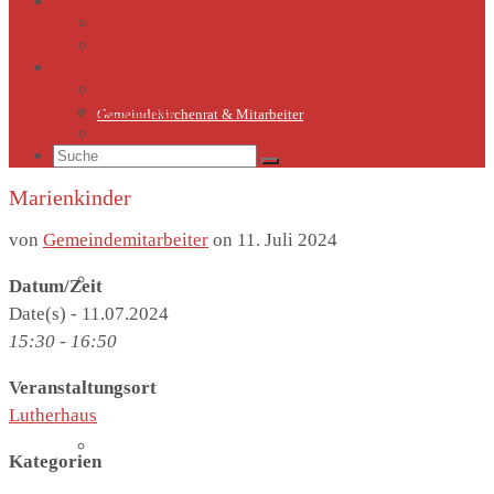
Kirche Thieschitz
Geschichte Kirche Thieschitz
Sommerkirche
Diakonie
Die Diakonie
Sternsinger
Gemeindekirchenrat & Mitarbeiter
Diakonie-Gottesdienste & Feste
Suche
nach:
Marienkinder
von
Gemeindemitarbeiter
on
11. Juli 2024
Gemeindeleben
Datum/Zeit
Date(s) - 11.07.2024
15:30 - 16:50
Veranstaltungsort
Lutherhaus
Termine
Kategorien