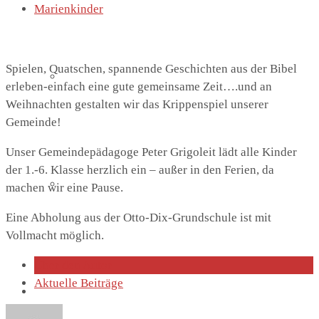
Marienkinder
Spielen, Quatschen, spannende Geschichten aus der Bibel
Lutherhaus
erleben-einfach eine gute gemeinsame Zeit….und an
Weihnachten gestalten wir das Krippenspiel unserer
Gemeinde!
Unser Gemeindepädagoge Peter Grigoleit lädt alle Kinder
der 1.-6. Klasse herzlich ein – außer in den Ferien, da
Partnergemeinde
machen wir eine Pause.
Eine Abholung aus der Otto-Dix-Grundschule ist mit
Vollmacht möglich.
Über den Autor
Aktuelle Beiträge
Predigten