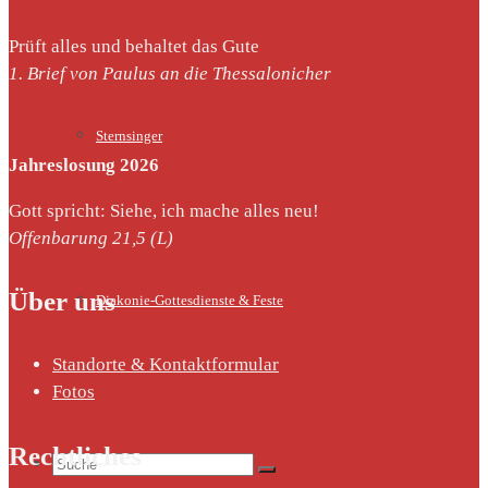
Prüft alles und behaltet das Gute
1. Brief von Paulus an die Thessalonicher
Sternsinger
Jahreslosung 2026
Gott spricht: Siehe, ich mache alles neu!
Offenbarung 21,5 (L)
Über uns
Diakonie-Gottesdienste & Feste
Standorte & Kontaktformular
Fotos
Rechtliches
Suche