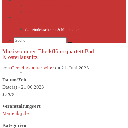
Kirche Thieschitz
Geschichte Kirche Thieschitz
Sommerkirche
Diakonie
Die Diakonie
Sternsinger
Gemeindekirchenrat & Mitarbeiter
Diakonie-Gottesdienste & Feste
Suche
nach:
Musiksommer-Blockflötenquartett Bad
Klosterlausnitz
von
Gemeindemitarbeiter
on
21. Juni 2023
Gemeindeleben
Datum/Zeit
Date(s) - 21.06.2023
17:00
Veranstaltungsort
Marienkirche
Termine
Kategorien