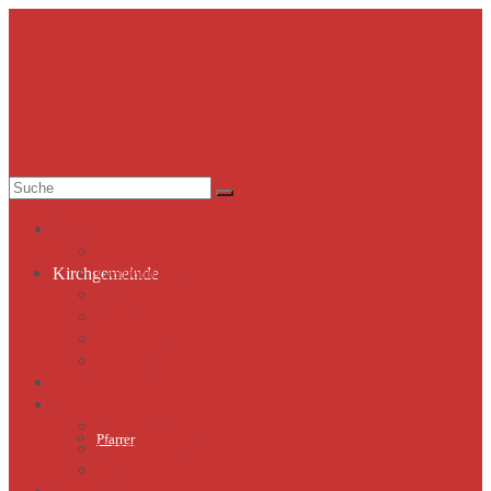
Suche
nach:
Kirchgemeinde
Pfarrer
Gemeindekirchenrat & Mitarbeiter
Kirchgemeinde
Gemeindeleben
Termine
Lutherhaus
Partnergemeinde
Predigten
St. Marien
Marienkirche
Pfarrer
Geschichte St.Marien
Flügelaltar