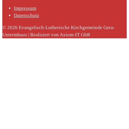
Impressum
Datenschutz
© 2026 Evangelisch-Lutherische Kirchgemeinde Gera-
Untermhaus | Realisiert von Axiom-IT GbR
nach: