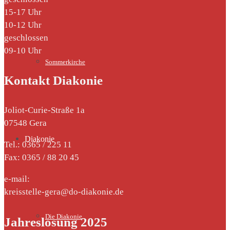
15-17 Uhr
10-12 Uhr
geschlossen
09-10 Uhr
Sommerkirche
Kontakt Diakonie
Joliot-Curie-Straße 1a
07548 Gera
Diakonie
Tel.: 0365 / 225 11
Fax: 0365 / 88 20 45
e-mail:
kreisstelle-gera@do-diakonie.de
Die Diakonie
Jahreslosung 2025