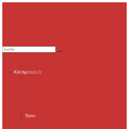
Suche
nach:
Kirchgemeinde
Pfarrer
Gemeindekirchenrat & Mitarbeiter
Kirchgemeinde
Gemeindeleben
Termine
Lutherhaus
Partnergemeinde
Predigten
St. Marien
Marienkirche
Pfarrer
Geschichte St.Marien
Flügelaltar