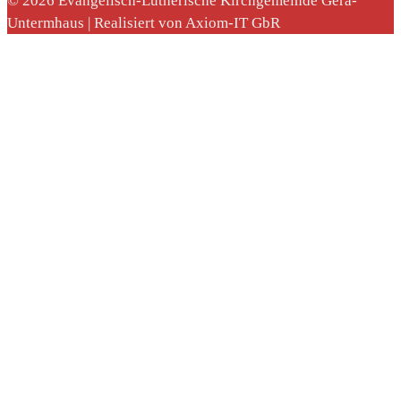
© 2026 Evangelisch-Lutherische Kirchgemeinde Gera-
Untermhaus | Realisiert von Axiom-IT GbR
nach: