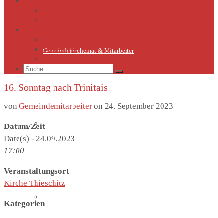
Kirche Thieschitz
Geschichte Kirche Thieschitz
Sommerkirche
Diakonie
Die Diakonie
Sternsinger
Gemeindekirchenrat & Mitarbeiter
Diakonie-Gottesdienste & Feste
Suche
nach:
16. Sonntag nach Trinitais
von
Gemeindemitarbeiter
on
24. September 2023
Gemeindeleben
Datum/Zeit
Date(s) - 24.09.2023
17:00
Veranstaltungsort
Kirche Thieschitz
Termine
Kategorien