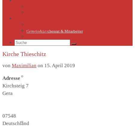
Kirche Thieschitz
Geschichte Kirche Thieschitz
Sommerkirche
Diakonie
Die Diakonie
Sternsinger
Gemeindekirchenrat & Mitarbeiter
Diakonie-Gottesdienste & Feste
Suche
nach:
Kirche Thieschitz
von
Maximilian
on
15. April 2019
Gemeindeleben
Adresse
Kirchsteig 7
Gera
07548
Termine
Deutschland