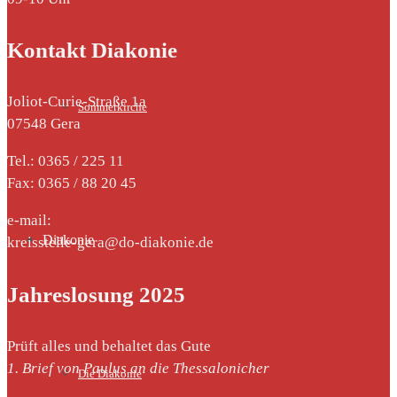
Kontakt Diakonie
Joliot-Curie-Straße 1a
Sommerkirche
07548 Gera
Tel.: 0365 / 225 11
Fax: 0365 / 88 20 45
e-mail:
Diakonie
kreisstelle-gera@do-diakonie.de
Jahreslosung 2025
Prüft alles und behaltet das Gute
1. Brief von Paulus an die Thessalonicher
Die Diakonie