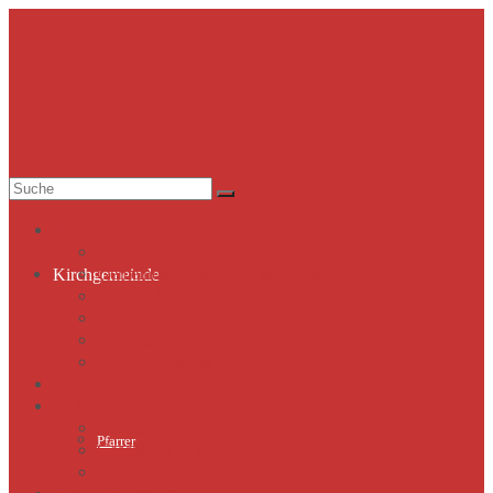
Suche
nach:
Kirchgemeinde
Pfarrer
Gemeindekirchenrat & Mitarbeiter
Kirchgemeinde
Gemeindeleben
Termine
Lutherhaus
Partnergemeinde
Predigten
St. Marien
Marienkirche
Pfarrer
Geschichte St.Marien
Flügelaltar