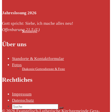
Jahreslosung 2026
Gott spricht: Siehe, ich mache alles neu!
Offenbarung 21,5 (L)
Sternsinger
Über uns
Standorte & Kontaktformular
Fotos
Diakonie-Gottesdienste & Feste
Rechtliches
Impressum
Datenschutz
Suche
© 2026 Evangelisch-Lutherische Kirchgemeinde Gera-