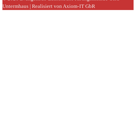
Untermhaus | Realisiert von Axiom-IT GbR
nach: