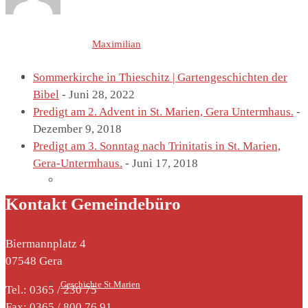
Letzte Einträge von
Maximilian
St. Marien
Sommerkirche in Thieschitz | Gartengeschichten der
Bibel
- Juni 28, 2022
Predigt am 2. Advent in St. Marien, Gera Untermhaus.
-
Dezember 9, 2018
Predigt am 3. Sonntag nach Trinitatis in St. Marien,
Gera-Untermhaus.
- Juni 17, 2018
Marienkirche
Kontakt Gemeindebüro
Biermannplatz 4
07548 Gera
Geschichte St.Marien
Tel.: 0365 / 230 75
Fax: 0365 / 800 76 91