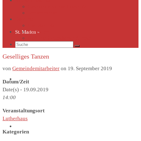
Kirche Thieschitz
Geschichte Kirche Thieschitz
Sommerkirche
Diakonie
Die Diakonie
Sternsinger
St. Marien
»
Diakonie-Gottesdienste & Feste
Suche
nach:
Geselliges Tanzen
von
Gemeindemitarbeiter
on
19. September 2019
Kirche Thieschitz
»
Datum/Zeit
Date(s) - 19.09.2019
14:00
Veranstaltungsort
Lutherhaus
Diakonie
»
Kategorien