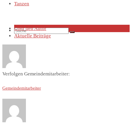
Tanzen
Über den Autor
Suche
Aktuelle Beiträge
Verfolgen Gemeindemitarbeiter:
nach:
Gemeindemitarbeiter