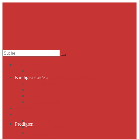
Suche
nach:
Kirchgemeinde
Pfarrer
Gemeindekirchenrat & Mitarbeiter
Kirchgemeinde
»
Gemeindeleben
Termine
Lutherhaus
Partnergemeinde
Predigten
St. Marien
Marienkirche
Predigten
Geschichte St.Marien
Flügelaltar