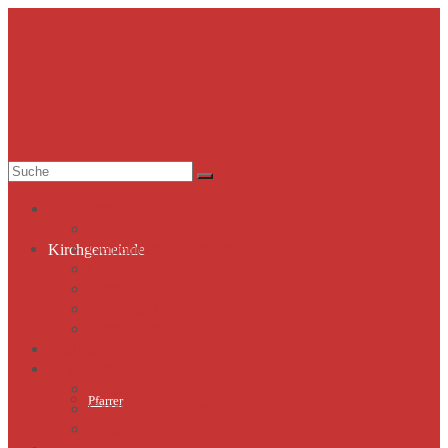
Suche
nach:
Kirchgemeinde
Pfarrer
Gemeindekirchenrat & Mitarbeiter
Kirchgemeinde
Gemeindeleben
Termine
Lutherhaus
Partnergemeinde
Predigten
St. Marien
Marienkirche
Pfarrer
Geschichte St.Marien
Flügelaltar