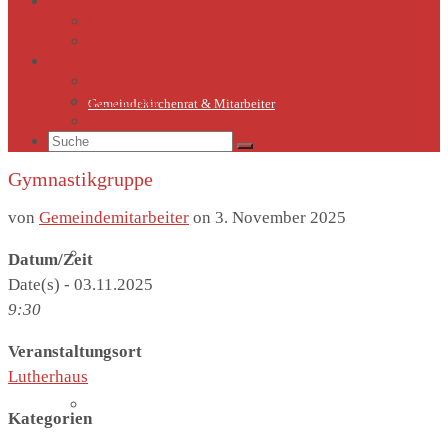
Kirche Thieschitz
Geschichte Kirche Thieschitz
Sommerkirche
Diakonie
Die Diakonie
Sternsinger
Gemeindekirchenrat & Mitarbeiter
Diakonie-Gottesdienste & Feste
Suche
nach:
Gymnastikgruppe
von
Gemeindemitarbeiter
on
3. November 2025
Gemeindeleben
Datum/Zeit
Date(s) - 03.11.2025
9:30
Veranstaltungsort
Lutherhaus
Termine
Kategorien