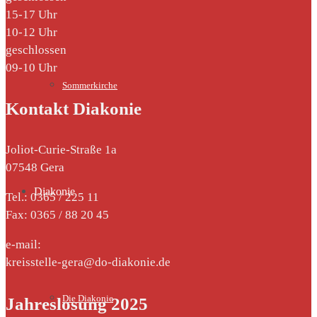
15-17 Uhr
10-12 Uhr
geschlossen
09-10 Uhr
Sommerkirche
Kontakt Diakonie
Joliot-Curie-Straße 1a
07548 Gera
Diakonie
Tel.: 0365 / 225 11
Fax: 0365 / 88 20 45
e-mail:
kreisstelle-gera@do-diakonie.de
Die Diakonie
Jahreslosung 2025