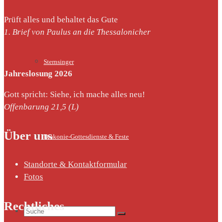
Prüft alles und behaltet das Gute
1. Brief von Paulus an die Thessalonicher
Sternsinger
Jahreslosung 2026
Gott spricht: Siehe, ich mache alles neu!
Offenbarung 21,5 (L)
Über uns
Diakonie-Gottesdienste & Feste
Standorte & Kontaktformular
Fotos
Rechtliches
Suche