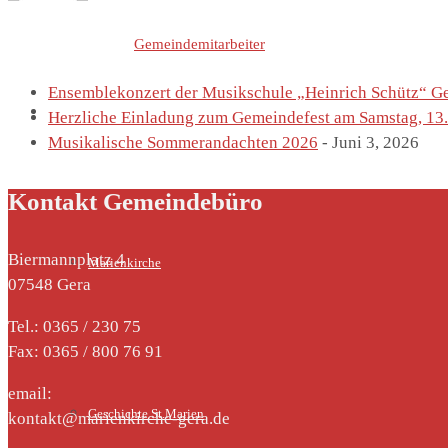
Letzte Einträge von
Gemeindemitarbeiter
Ensemblekonzert der Musikschule „Heinrich Schütz“ Gera
St. Marien
Herzliche Einladung zum Gemeindefest am Samstag, 13.
Musikalische Sommerandachten 2026
- Juni 3, 2026
Kontakt Gemeindebüro
Biermannplatz 4
Marienkirche
07548 Gera
Tel.: 0365 / 230 75
Fax: 0365 / 800 76 91
email:
Geschichte St.Marien
kontakt@marienkirche-gera.de