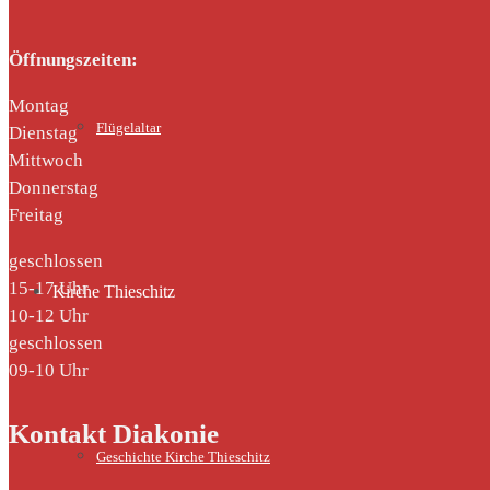
Öffnungszeiten:
Montag
Flügelaltar
Dienstag
Mittwoch
Donnerstag
Freitag
geschlossen
15-17 Uhr
Kirche Thieschitz
10-12 Uhr
geschlossen
09-10 Uhr
Kontakt Diakonie
Geschichte Kirche Thieschitz