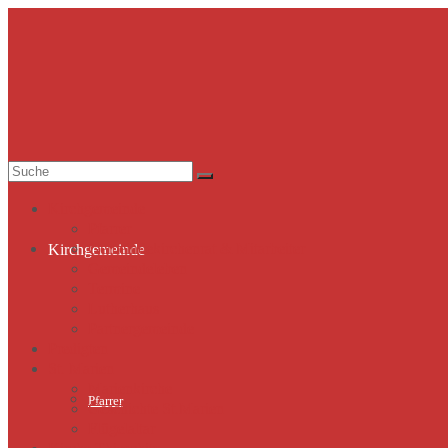
Suche
nach:
Kirchgemeinde
Pfarrer
Gemeindekirchenrat & Mitarbeiter
Kirchgemeinde
Gemeindeleben
Termine
Lutherhaus
Partnergemeinde
Predigten
St. Marien
Marienkirche
Pfarrer
Geschichte St.Marien
Flügelaltar