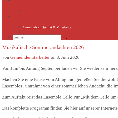
Kirche Thieschitz
Geschichte Kirche Thieschitz
Sommerkirche
Diakonie
Die Diakonie
Sternsinger
Gemeindekirchenrat & Mitarbeiter
Diakonie-Gottesdienste & Feste
Suche
nach:
Musikalische Sommerandachten 2026
von
Gemeindemitarbeiter
on
3. Juni 2026
Gemeindeleben
Von Juni bis Anfang September laden wir Sie wieder sehr her
Machen Sie eine Pause vom Alltag und genießen Sie die wohl
Ensembles , umrahmt von einer sommerlichen Andacht, die Im
Zum Auftakt reist das Ensemble Cello Pur „Mit dem Cello um di
Termine
Das komplette Programm finden Sie hier auf unserer Internetse