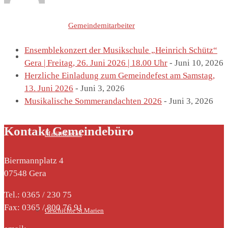
Letzte Einträge von
Gemeindemitarbeiter
Ensemblekonzert der Musikschule „Heinrich Schütz“
St. Marien
Gera | Freitag, 26. Juni 2026 | 18.00 Uhr
- Juni 10, 2026
Herzliche Einladung zum Gemeindefest am Samstag,
13. Juni 2026
- Juni 3, 2026
Musikalische Sommerandachten 2026
- Juni 3, 2026
Kontakt Gemeindebüro
Marienkirche
Biermannplatz 4
07548 Gera
Tel.: 0365 / 230 75
Fax: 0365 / 800 76 91
Geschichte St.Marien