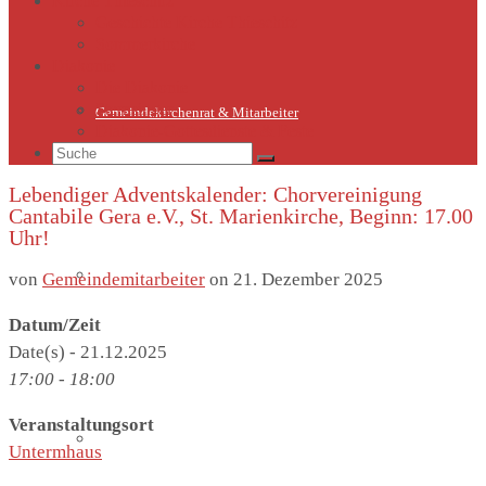
Kirche Thieschitz
Geschichte Kirche Thieschitz
Sommerkirche
Diakonie
Die Diakonie
Sternsinger
Gemeindekirchenrat & Mitarbeiter
Diakonie-Gottesdienste & Feste
Suche
nach:
Lebendiger Adventskalender: Chorvereinigung
Cantabile Gera e.V., St. Marienkirche, Beginn: 17.00
Uhr!
Gemeindeleben
von
Gemeindemitarbeiter
on
21. Dezember 2025
Datum/Zeit
Date(s) - 21.12.2025
17:00 - 18:00
Veranstaltungsort
Termine
Untermhaus