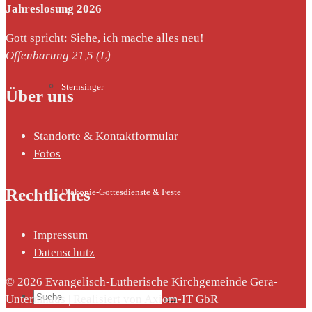
Jahreslosung 2026
Gott spricht: Siehe, ich mache alles neu!
Offenbarung 21,5 (L)
Sternsinger
Über uns
Standorte & Kontaktformular
Fotos
Rechtliches
Diakonie-Gottesdienste & Feste
Impressum
Datenschutz
© 2026 Evangelisch-Lutherische Kirchgemeinde Gera-
Suche
Untermhaus | Realisiert von Axiom-IT GbR