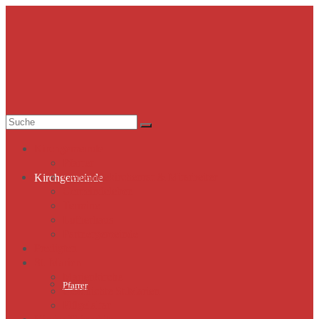
Suche
nach:
Kirchgemeinde
Pfarrer
Gemeindekirchenrat & Mitarbeiter
Kirchgemeinde
Gemeindeleben
Termine
Lutherhaus
Partnergemeinde
Predigten
St. Marien
Marienkirche
Pfarrer
Geschichte St.Marien
Flügelaltar