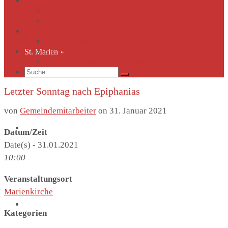
Kirche Thieschitz
Geschichte Kirche Thieschitz
Sommerkirche
Diakonie
Die Diakonie
Sternsinger
St. Marien
»
Diakonie-Gottesdienste & Feste
Suche
nach:
Letzter Sonntag nach Epiphanias
von
Gemeindemitarbeiter
on
31. Januar 2021
Kirche Thieschitz
»
Datum/Zeit
Date(s) - 31.01.2021
10:00
Veranstaltungsort
Marienkirche
Diakonie
»
Kategorien