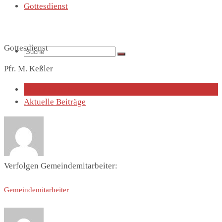
Gottesdienst
Gottesdienst
Suche
Pfr. M. Keßler
Über den Autor
Aktuelle Beiträge
nach:
Verfolgen Gemeindemitarbeiter:
Gemeindemitarbeiter