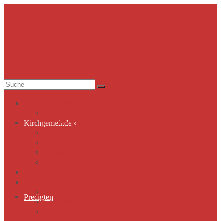
Suche
nach:
Kirchgemeinde
Pfarrer
Gemeindekirchenrat & Mitarbeiter
Kirchgemeinde
»
Gemeindeleben
Termine
Lutherhaus
Partnergemeinde
Predigten
St. Marien
Marienkirche
Predigten
Geschichte St.Marien
Flügelaltar