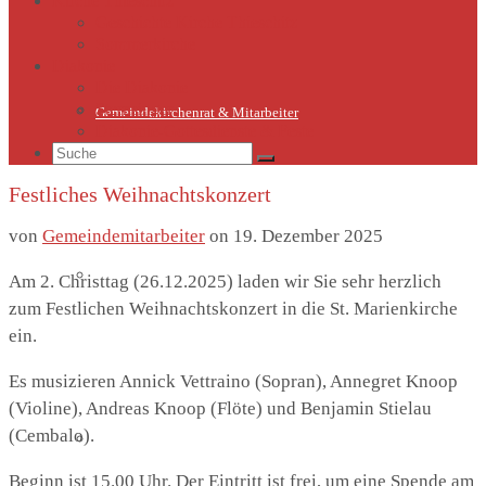
Kirche Thieschitz
Geschichte Kirche Thieschitz
Sommerkirche
Diakonie
Die Diakonie
Sternsinger
Gemeindekirchenrat & Mitarbeiter
Diakonie-Gottesdienste & Feste
Suche
nach:
Festliches Weihnachtskonzert
von
Gemeindemitarbeiter
on
19. Dezember 2025
Gemeindeleben
Am 2. Christtag (26.12.2025) laden wir Sie sehr herzlich
zum Festlichen Weihnachtskonzert in die St. Marienkirche
ein.
Es musizieren Annick Vettraino (Sopran), Annegret Knoop
(Violine), Andreas Knoop (Flöte) und Benjamin Stielau
(Cembalo).
Termine
Beginn ist 15.00 Uhr. Der Eintritt ist frei, um eine Spende am