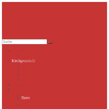
Suche
nach:
Kirchgemeinde
Pfarrer
Gemeindekirchenrat & Mitarbeiter
Kirchgemeinde
Gemeindeleben
Termine
Lutherhaus
Partnergemeinde
Predigten
St. Marien
Marienkirche
Pfarrer
Geschichte St.Marien
Flügelaltar