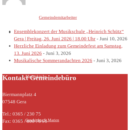
Letzte Einträge von
Gemeindemitarbeiter
Ensemblekonzert der Musikschule „Heinrich Schütz“
St. Marien
Gera | Freitag, 26. Juni 2026 | 18.00 Uhr
- Juni 10, 2026
Herzliche Einladung zum Gemeindefest am Samstag,
13. Juni 2026
- Juni 3, 2026
Musikalische Sommerandachten 2026
- Juni 3, 2026
Kontakt Gemeindebüro
Marienkirche
Biermannplatz 4
07548 Gera
Tel.: 0365 / 230 75
Geschichte St.Marien
Fax: 0365 / 800 76 91