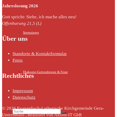
Jahreslosung 2026
Gott spricht: Siehe, ich mache alles neu!
Offenbarung 21,5 (L)
Sternsinger
Über uns
Standorte & Kontaktformular
Fotos
Diakonie-Gottesdienste & Feste
Rechtliches
Impressum
Datenschutz
© 2026 Evangelisch-Lutherische Kirchgemeinde Gera-
Suche
Untermhaus | Realisiert von Axiom-IT GbR