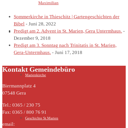
Letzte Einträge von
Maximilian
Sommerkirche in Thieschitz | Gartengeschichten der
Bibel
- Juni 28, 2022
Predigt am 2. Advent in St. Marien, Gera Untermhaus.
-
St. Marien
Dezember 9, 2018
Predigt am 3. Sonntag nach Trinitatis in St. Marien,
Gera-Untermhaus.
- Juni 17, 2018
Kontakt Gemeindebüro
Marienkirche
Biermannplatz 4
07548 Gera
Tel.: 0365 / 230 75
Fax: 0365 / 800 76 91
Geschichte St.Marien
email: