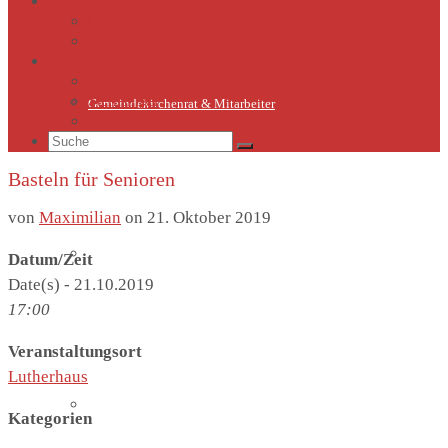
Kirche Thieschitz
Geschichte Kirche Thieschitz
Sommerkirche
Diakonie
Die Diakonie
Sternsinger
Gemeindekirchenrat & Mitarbeiter
Diakonie-Gottesdienste & Feste
Suche
nach:
Basteln für Senioren
von
Maximilian
on
21. Oktober 2019
Gemeindeleben
Datum/Zeit
Date(s) - 21.10.2019
17:00
Veranstaltungsort
Lutherhaus
Termine
Kategorien