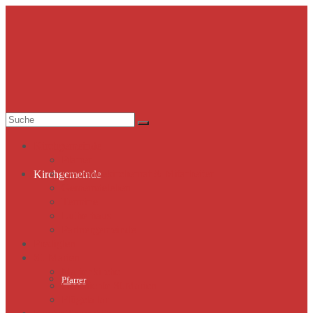
Suche
nach:
Kirchgemeinde
Pfarrer
Gemeindekirchenrat & Mitarbeiter
Kirchgemeinde
Gemeindeleben
Termine
Lutherhaus
Partnergemeinde
Predigten
St. Marien
Marienkirche
Pfarrer
Geschichte St.Marien
Flügelaltar