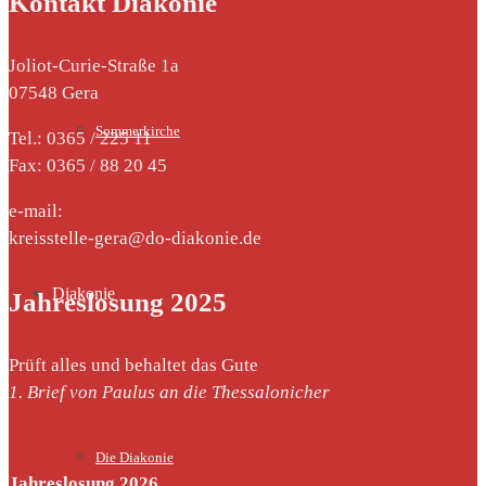
Kontakt Diakonie
Joliot-Curie-Straße 1a
07548 Gera
Sommerkirche
Tel.: 0365 / 225 11
Fax: 0365 / 88 20 45
e-mail:
kreisstelle-gera@do-diakonie.de
Diakonie
Jahreslosung 2025
Prüft alles und behaltet das Gute
1. Brief von Paulus an die Thessalonicher
Die Diakonie
Jahreslosung 2026