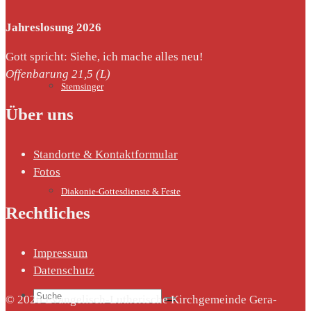
Jahreslosung 2026
Gott spricht: Siehe, ich mache alles neu!
Offenbarung 21,5 (L)
Sternsinger
Über uns
Standorte & Kontaktformular
Fotos
Diakonie-Gottesdienste & Feste
Rechtliches
Impressum
Datenschutz
Suche
© 2026 Evangelisch-Lutherische Kirchgemeinde Gera-