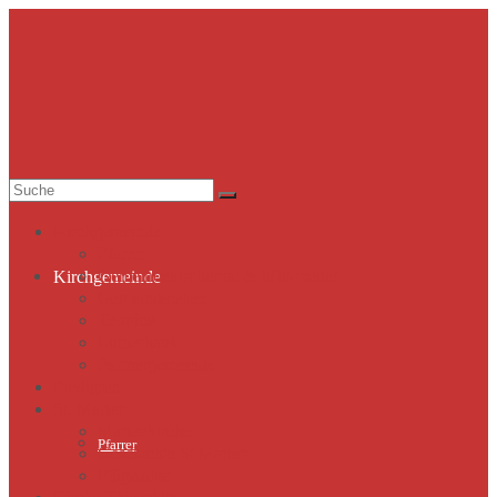
Suche
nach:
Kirchgemeinde
Pfarrer
Gemeindekirchenrat & Mitarbeiter
Kirchgemeinde
Gemeindeleben
Termine
Lutherhaus
Partnergemeinde
Predigten
St. Marien
Marienkirche
Pfarrer
Geschichte St.Marien
Flügelaltar