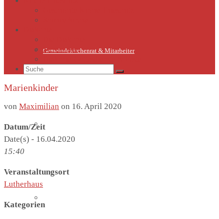
Kirche Thieschitz
Geschichte Kirche Thieschitz
Sommerkirche
Diakonie
Die Diakonie
Sternsinger
Gemeindekirchenrat & Mitarbeiter
Diakonie-Gottesdienste & Feste
Suche
nach:
Marienkinder
von
Maximilian
on
16. April 2020
Gemeindeleben
Datum/Zeit
Date(s) - 16.04.2020
15:40
Veranstaltungsort
Lutherhaus
Termine
Kategorien