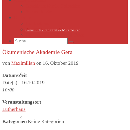
Kirche Thieschitz
Geschichte Kirche Thieschitz
Sommerkirche
Diakonie
Die Diakonie
Sternsinger
Gemeindekirchenrat & Mitarbeiter
Diakonie-Gottesdienste & Feste
Suche
nach:
Ökumenische Akademie Gera
von
Maximilian
on
16. Oktober 2019
Gemeindeleben
Datum/Zeit
Date(s) - 16.10.2019
10:00
Veranstaltungsort
Lutherhaus
Termine
Kategorien
Keine Kategorien