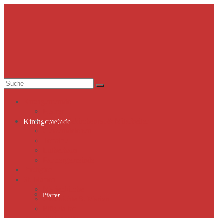
Suche
nach:
Kirchgemeinde
Pfarrer
Gemeindekirchenrat & Mitarbeiter
Kirchgemeinde
Gemeindeleben
Termine
Lutherhaus
Partnergemeinde
Predigten
St. Marien
Marienkirche
Pfarrer
Geschichte St.Marien
Flügelaltar