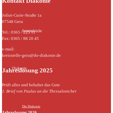
Kontakt Diakonie
Joliot-Curie-Straße 1a
07548 Gera
Sommerkirche
Tel.: 0365 / 225 11
Fax: 0365 / 88 20 45
e-mail:
kreisstelle-gera@do-diakonie.de
Diakonie
Jahreslosung 2025
Prüft alles und behaltet das Gute
1. Brief von Paulus an die Thessalonicher
Die Diakonie
Jahreslosung 2026