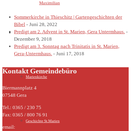
Letzte Einträge von
Maximilian
Sommerkirche in Thieschitz | Gartengeschichten der
Bibel
- Juni 28, 2022
Predigt am 2. Advent in St. Marien, Gera Untermhaus.
-
St. Marien
Dezember 9, 2018
Predigt am 3. Sonntag nach Trinitatis in St. Marien,
Gera-Untermhaus.
- Juni 17, 2018
Kontakt Gemeindebüro
Marienkirche
Biermannplatz 4
07548 Gera
Tel.: 0365 / 230 75
Fax: 0365 / 800 76 91
Geschichte St.Marien
email: