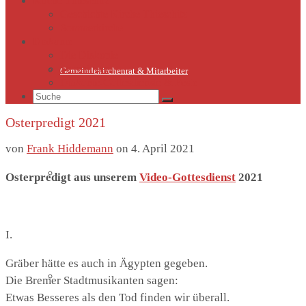
Kirche Thieschitz
Geschichte Kirche Thieschitz
Sommerkirche
Diakonie
Die Diakonie
Sternsinger
Gemeindekirchenrat & Mitarbeiter
Diakonie-Gottesdienste & Feste
Suche
nach:
Osterpredigt 2021
von
Frank Hiddemann
on
4. April 2021
Gemeindeleben
Osterpredigt aus unserem
Video-Gottesdienst
2021
I.
Gräber hätte es auch in Ägypten gegeben.
Termine
Die Bremer Stadtmusikanten sagen:
Etwas Besseres als den Tod finden wir überall.