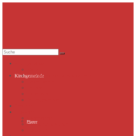
Suche
nach:
Kirchgemeinde
Pfarrer
Gemeindekirchenrat & Mitarbeiter
Kirchgemeinde
Gemeindeleben
Termine
Lutherhaus
Partnergemeinde
Predigten
St. Marien
Marienkirche
Pfarrer
Geschichte St.Marien
Flügelaltar