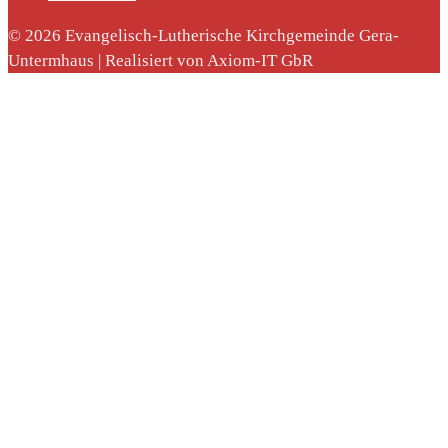
© 2026 Evangelisch-Lutherische Kirchgemeinde Gera-
Untermhaus | Realisiert von Axiom-IT GbR